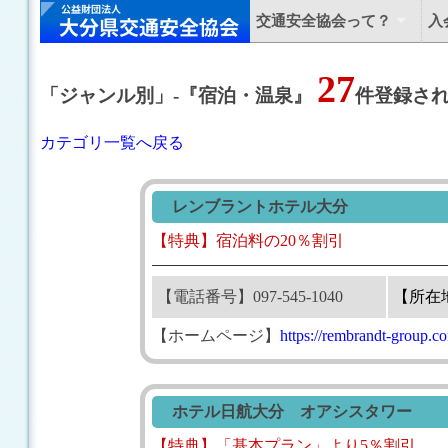
交通安全協会って？
入
27
「ジャンル別」
-
『宿泊・温泉』
件登録さ
カテゴリ一覧へ戻る
レンブラントホテル大分
【特典】宿泊料の20％割引
【電話番号】097-545-1040
【所在
【ホームページ】
https://rembrandt-group.co
ホテル日航大分 オアシスタワー
【特典】「基本プラン」より5％割引