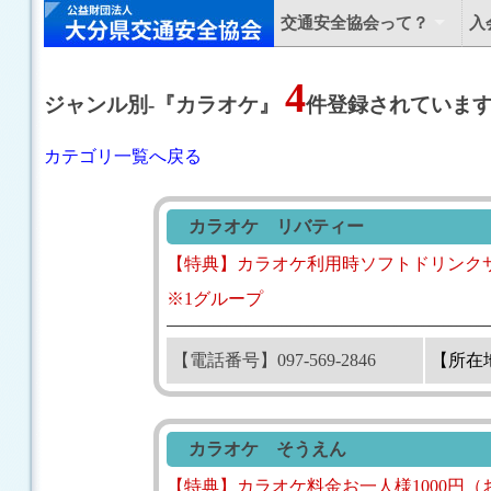
交通安全協会って？
入
4
ジャンル別
-
『カラオケ』
件登録されていま
カテゴリ一覧へ戻る
カラオケ リバティー
【特典】カラオケ利用時ソフトドリンク
※1グループ
【電話番号】097-569-2846
【所在
カラオケ そうえん
【特典】カラオケ料金お一人様1000円（