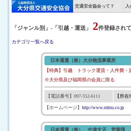
交通安全協会って？
入
2
「ジャンル別」
-
「引越・運送」
件登録され
カテゴリ一覧へ戻る
日本通運（株）大分物流事業所
【特典】引越 トラック運賃・人件費・資材費
※大分県及び福岡県の会員に限る
【電話番号】097-552-6111
【所在
【ホームページ】
http://www.nittsu.co.jp
日本通運（株） 中津支店 営業課